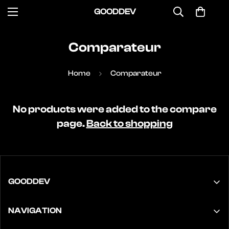
GOODDEV
Comparateur
Home
Comparateur
No products were added to the compare
page.
Back to shopping
GOODDEV
Confirm your age
Service client disponible 24h/24 7j/7
NAVIGATION
Are you 18 years old or older?
+33 9 73 05 29 90